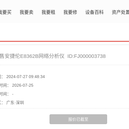
我要买
我要卖
我要租
我要修
设备百科
资产处
售安捷伦E8362B网络分析仪
ID:FJ000003738
间：
2024-07-27 09:48:34
时间：
2026-07-25
时间：
-
区：
广东·深圳
报价已截至