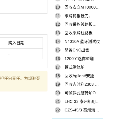
10
回收安立MT8000A综合测试仪
11
求购钨钢铣刀、钻头
12
回收采购线路板厂废旧钨钢铣刀 锣刀
13
回收采购线路板厂废旧钻针 钻咀 钻头
14
N4010A 蓝牙测试仪
购入日期
15
閒置CNC出售
-
16
1200℃迷你型翻盖管式炉
17
管式滑轨炉
18
回收Agilent/安捷伦E4981A 电容计
承担任何责任。为规避买
19
回收吉时利2303 2303PJ 2304 2306电源
20
可倾斜式旋转炉OYS-1200C系列
21
LHC-33 泰州船用空压机备件
22
CZS-45/3 泰州海光船用空压机配件