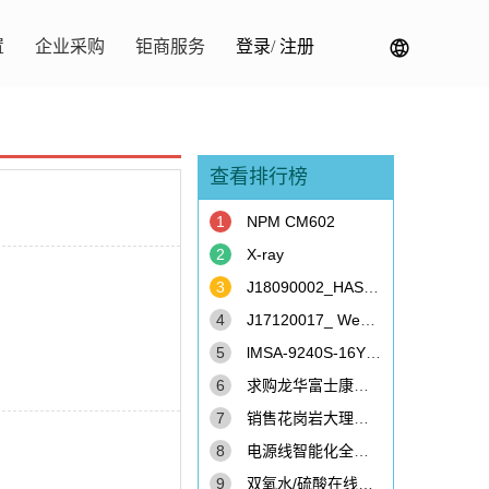
置
企业采购
钜商服务
登录
/
注册
查看排行榜
1
NPM CM602
2
X-ray
3
J18090002_HAST chamber
4
J17120017_ Westar-FPM505R
5
lMSA-9240S-16Y911
6
求购龙华富士康园区内3个40尺二手货柜
7
销售花岗岩大理石精密机台
8
电源线智能化全自动加工生产线
9
双氧水/硫酸在线分析仪