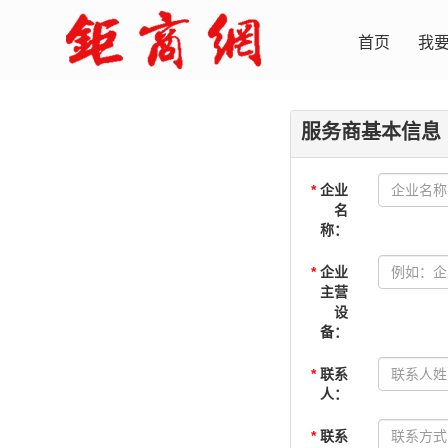
首页
我
服务商基本信息
*
企业
名
称：
*
企业
主营
设
备：
*
联系
人：
*
联系