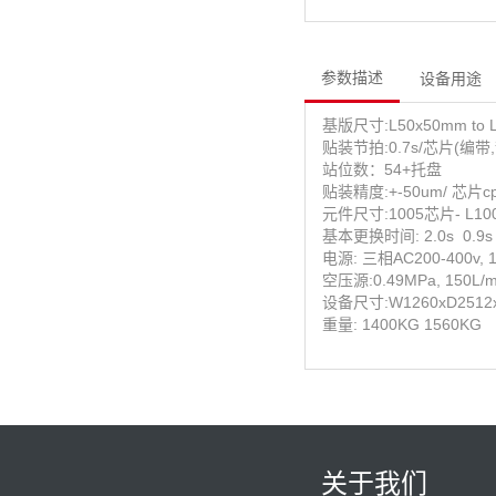
参数描述
设备用途
基版尺寸:
L50x50mm to
贴装节拍:0.7s/芯片(编带,散
站位数：54+托盘
贴装精度:
+-50um/ 芯片cp
元件尺寸:1005芯片- L100
基本更换时间: 2.0s 0.9
电源: 三相AC200-400v, 1
空压源:0.49MPa, 150L/m 
设备尺寸:
W1260xD251
重量: 1400KG 1560KG
关于我们