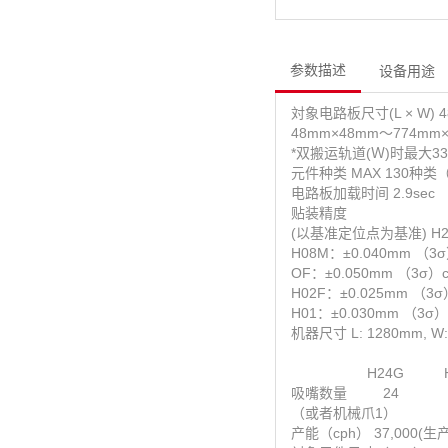
参数描述
设备用途
対象电路板尺寸(L × W)
48mm×48mm～774m
*双搬运轨道(Ｗ)时最大3
元件种类 MAX 130种
电路板加载时间 2.9sec
贴装精度
(以基准定位点为基准) H24
H08M：±0.040mm （3σ
OF：±0.050mm （3σ）c
H02F：±0.025mm （3σ
H01：±0.030mm （3σ）
机器尺寸 L: 1280mm, W:
H24G H08
吸嘴数量 2
（或者机械爪1）
产能（cph） 37,000(生产