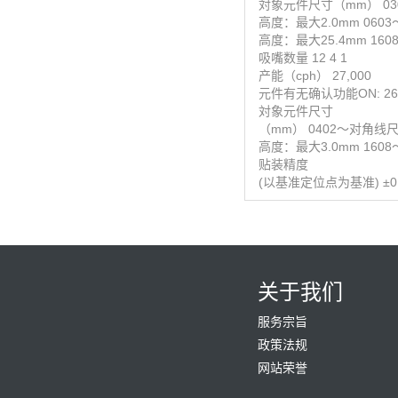
対象元件尺寸
（mm） 03
高度：最大2.0mm 0603～
高度：最大25.4mm 1608
吸嘴数量 12 4 1
产能（cph） 27,000
元件有无确认功能ON: 26,00
対象元件尺寸
（mm） 0402～对角线尺
高度：最大3.0mm 1608～
贴装精度
(以基准定位点为基准) ±0.03
关于我们
服务宗旨
政策法规
网站荣誉