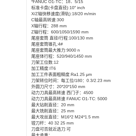
*FANUC O1-TC：18．5/15
标准卡盘(卡盘直径):10″ inch
X/Z轴快移速度(滑轨):18/20 m/min
C轴最高转速:300
X轴行程：288 mm
Z轴行程：600/1050/1590 mm
尾座套筒 直径/行程:100/130 mm
尾座套筒锥孔:4#
尾座套筒最大推力:9000 n
尾座体行程：520/940/1450 mm
刀架工位数:12
加工精度:IT6
加工工件表面粗糙度:Ra1.25 μm
刀架转位时间：每工位/180：0.3/2.23 mm
外圆刀尺寸：20*20*150 mm
动力刀具最高转速 西门子：4500
动力刀具最高转速 FANUC O1-TC: 5000
最大钻削直径：20 mm
最大铣削直径：25 mm
最大攻丝直径：M16*2 M24*1.5 mm
镗刀杆：40 32 25 mm
刀盘可否就近选刀:可
最大承重：