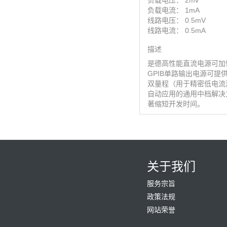
负载电压： 2mv
负载电流： 1mA
线路电压： 0.5mV
线路电流： 0.5mA
描述
是德高性能直流电源可加快测试
GPIB单路输出电源可
双量程（用于精密低电流测量
自动应用的通用中档解决
著缩短开发时间。
关于我们
服务宗旨
政策法规
网站荣誉