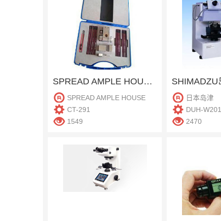
SPREAD AMPLE HOUSE CT-291 铅笔硬度计
SPREAD AMPLE HOUSE
日本岛津
CT-291
DUH-W20
1549
2470