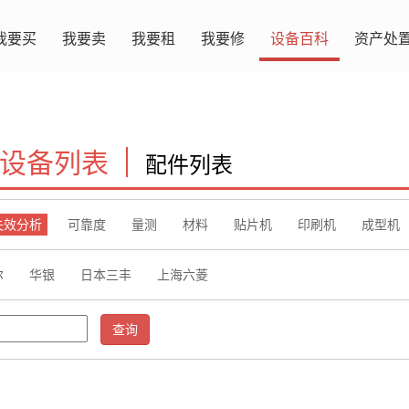
我要买
我要卖
我要租
我要修
设备百科
资产处
设备列表
配件列表
失效分析
可靠度
量测
材料
贴片机
印刷机
成型机
尔
华银
日本三丰
上海六菱
查询