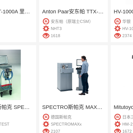
G&R杰瑞 HT-1000A 里氏硬度计
Anton Paar安东帕 TTX-NHT3 显微硬度计
HV-10
安东帕（原瑞士CSM）
华银
NHT3
HV-1
1618
2374
SPECTRO斯帕克 SPECTROTEST 直读光谱仪
SPECTRO斯帕克 MAXx型 直读光谱仪
德国斯帕克
日本
TEST
SPECTROMAXx
HM-2
2107
1672