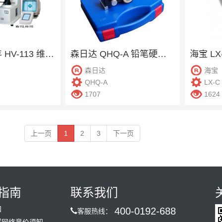
Mitutoyo三丰 HV-113 维氏硬度计
森日达 QHQ-A 铅笔硬度计
海宝 L
森日达
海宝
QHQ-A
LX-C
1707
1624
上一页
1
2
3
下一页
指南
联系我们
知
400-0192-688
客服热线：