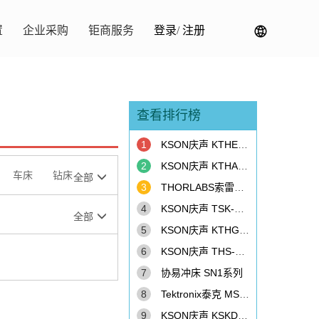
置
企业采购
钜商服务
登录
/
注册
查看排行榜
1
KSON庆声 KTHE-415TBS-ML120 恒温恒湿柜
2
KSON庆声 KTHA-615TBS 恒温恒湿柜
车床
钻床
全部
3
THORLABS索雷博 PM100D 光功率计
4
KSON庆声 TSK-D4T-150+RAMP 冷热冲击机
全部
5
KSON庆声 KTHG-415TBS 恒温恒湿柜
6
KSON庆声 THS-D6H+-150-LH 恒温恒湿柜
7
协易冲床 SN1系列
8
Tektronix泰克 MSO4054B 示波器
9
KSON庆声 KSKD-415TBS 冷热冲击机