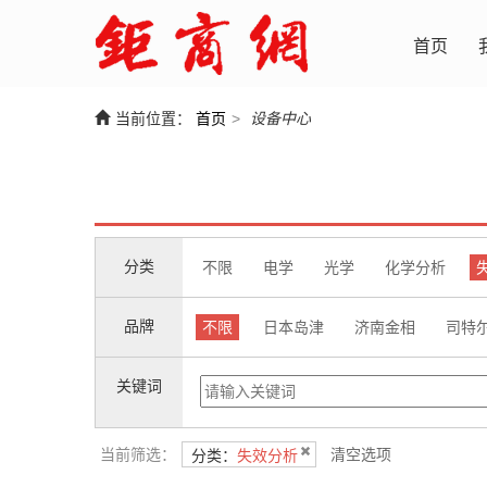
首页
当前位置：
首页
>
设备中心
分类
不限
电学
光学
化学分析
品牌
不限
日本岛津
济南金相
司特
关键词
当前筛选：
清空选项
分类：
失效分析