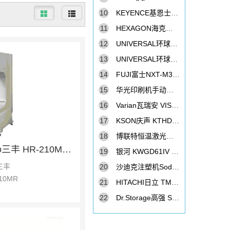
10
KEYENCE基恩士 VHX-1000C 数码显微镜
11
HEXAGON海克斯康 Global Performance 7107 接触式三次元
12
UNIVERSAL环球GC-30S贴片机
13
UNIVERSAL环球GX11S贴片机
14
FUJI富士NXT-M3II贴片机
15
华光印刷机手动凸版印刷机
16
Varian瓦瑞安 VISTA-PRO 光谱仪
17
KSON庆声 KTHD-715BS 恒温恒湿柜
18
博联特恒温激光锡焊机BTST-30D
Mitutoyo三丰 HR-210MR 洛氏硬度计
19
银河 KWGD61IV 高温变率温度柜
三丰
20
沙迪克注塑机Sodick（射出成型机）GA100
10MR
21
HITACHI日立 TM3030 台式电子显微镜
22
Dr.Storage高强 SDE-1452 防潮箱