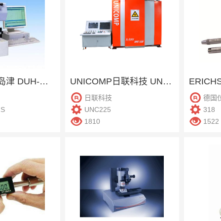
SHIMADZU岛津 DUH-W201S 超显微动态硬度计
UNICOMP日联科技 UNC225 X-RAY探伤仪
日联科技
德国
1S
UNC225
318
1810
1522