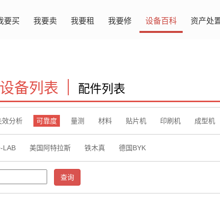
我要买
我要卖
我要租
我要修
设备百科
资产处
设备列表
配件列表
失效分析
可靠度
量测
材料
贴片机
印刷机
成型机
-LAB
美国阿特拉斯
铁木真
德国BYK
查询