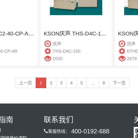
巨孚 IWER-C2-40-CP-AR 步入式恒温恒湿柜
KSON庆声 THS-D4C-150 恒温恒湿柜
庆声
庆声
40-CP-AR
THS-D4C-150
KTHD
2035
2679
上一页
1
2
3
4
5
…
8
下一页
指南
联系我们
知
400-0192-688
客服热线：