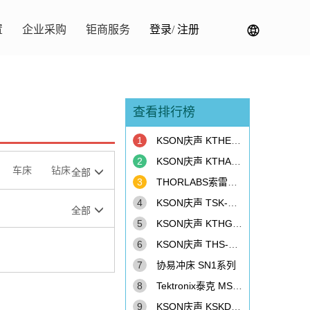
置
企业采购
钜商服务
登录
/
注册
查看排行榜
1
KSON庆声 KTHE-415TBS-ML120 恒温恒湿柜
2
KSON庆声 KTHA-615TBS 恒温恒湿柜
车床
钻床
全部
3
THORLABS索雷博 PM100D 光功率计
4
KSON庆声 TSK-D4T-150+RAMP 冷热冲击机
全部
5
KSON庆声 KTHG-415TBS 恒温恒湿柜
6
KSON庆声 THS-D6H+-150-LH 恒温恒湿柜
7
协易冲床 SN1系列
8
Tektronix泰克 MSO4054B 示波器
9
KSON庆声 KSKD-415TBS 冷热冲击机