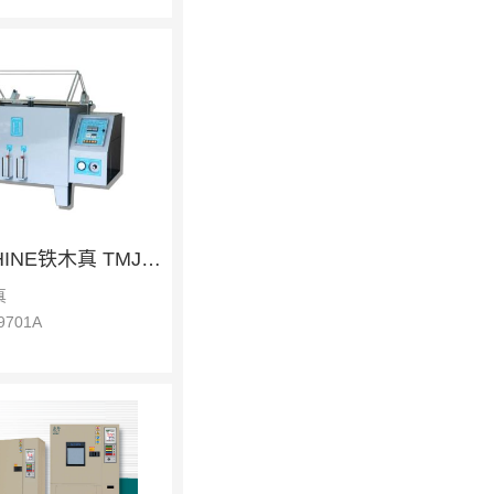
T-MACHINE铁木真 TMJ-9701A 塩水喷雾试験机
真
9701A