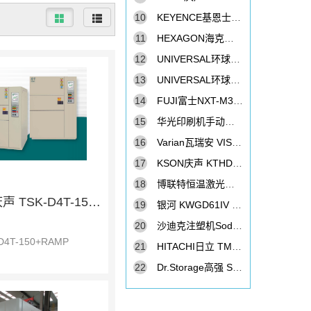
10
KEYENCE基恩士 VHX-1000C 数码显微镜
11
HEXAGON海克斯康 Global Performance 7107 接触式三次元
12
UNIVERSAL环球GC-30S贴片机
13
UNIVERSAL环球GX11S贴片机
14
FUJI富士NXT-M3II贴片机
15
华光印刷机手动凸版印刷机
16
Varian瓦瑞安 VISTA-PRO 光谱仪
17
KSON庆声 KTHD-715BS 恒温恒湿柜
18
博联特恒温激光锡焊机BTST-30D
KSON庆声 TSK-D4T-150+RAMP 冷热冲击机
19
银河 KWGD61IV 高温变率温度柜
20
沙迪克注塑机Sodick（射出成型机）GA100
D4T-150+RAMP
21
HITACHI日立 TM3030 台式电子显微镜
22
Dr.Storage高强 SDE-1452 防潮箱