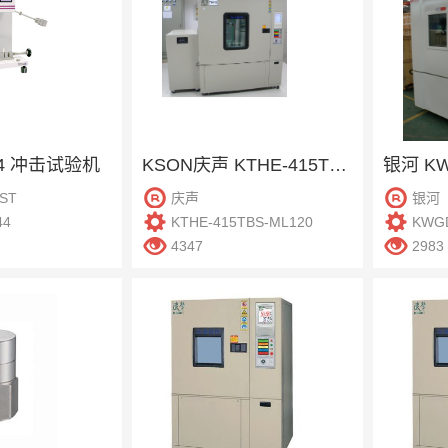
844 冲击试验机
KSON庆声 KTHE-415TBS-ML120 恒温恒湿柜
ST
庆声
银河
44
KTHE-415TBS-ML120
KWGD
4347
2983