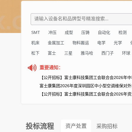
SMT
冲压
成型
压铸
自动化
检测
机床
金属加工
物料搬运
电学
光学
松下
富士
三星
雅马哈
西门子
环球
重要通知：
富士康集团2026年度深圳园区中小型空调维保对
鹤壁厂区2025年公寓物业服务商招標公告
钜商网关于调整保证金收/退款账户的通知
投标流程
资产处置
采购招标
【公开招商】富士康观澜园区商业区现有4家商铺