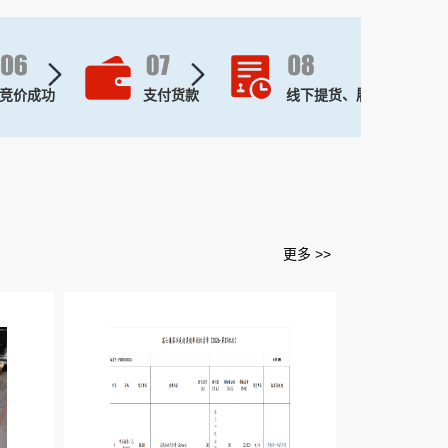
竞价成功
支付货款
线下提货、履约
更多 >>