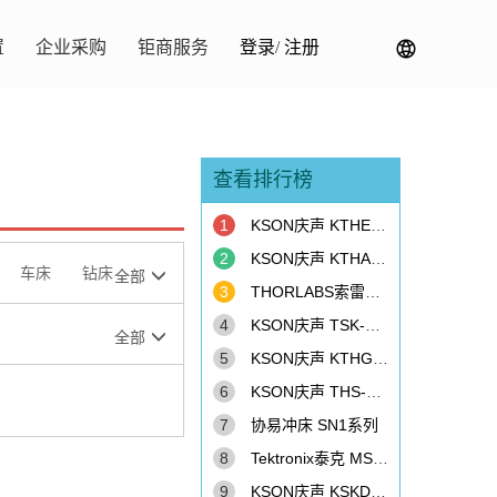
置
企业采购
钜商服务
登录
/
注册
查看排行榜
1
KSON庆声 KTHE-415TBS-ML120 恒温恒湿柜
2
KSON庆声 KTHA-615TBS 恒温恒湿柜
车床
钻床
全部
3
THORLABS索雷博 PM100D 光功率计
4
KSON庆声 TSK-D4T-150+RAMP 冷热冲击机
全部
5
KSON庆声 KTHG-415TBS 恒温恒湿柜
6
KSON庆声 THS-D6H+-150-LH 恒温恒湿柜
7
协易冲床 SN1系列
8
Tektronix泰克 MSO4054B 示波器
9
KSON庆声 KSKD-415TBS 冷热冲击机