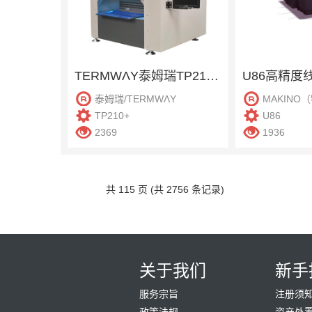
TERMWΛY泰姆瑞TP210+贴片机
U86高精度
泰姆瑞/TERMWΛY
MAKINO
TP210+
U86
2369
1936
共 115 页 (共 2756 条记录)
关于我们
新手
服务宗旨
注册须