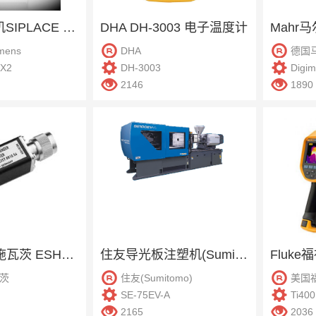
西门子贴片机SIPLACE SX2
DHA DH-3003 电子温度计
mens
DHA
德国
SX2
DH-3003
Digi
2146
1890
R&S罗德与施瓦茨 ESH3-Z2 脉冲限幅器
住友导光板注塑机(Sumitomo) SE-75EV-A
茨
住友(Sumitomo)
美国
SE-75EV-A
Ti400
2165
2036