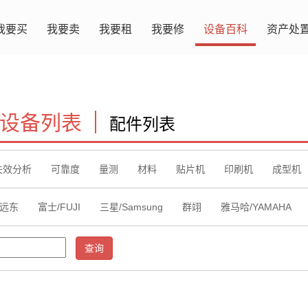
我要买
我要卖
我要租
我要修
设备百科
资产处
设备列表
配件列表
失效分析
可靠度
量测
材料
贴片机
印刷机
成型机
湾远东
富士/FUJI
三星/Samsung
群翊
雅马哈/YAMAHA
查询