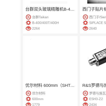
台群双头玻璃精雕机B-400/400T/400H
台群Taikan
西门子/Sie
B-400/400T/400H
SIPLACE 
2264
2640
优尔材料 600mm（SHT-1-50） 高度规
优尔材料
罗德与施瓦
600mm
ESH3-Z2
1779
2434