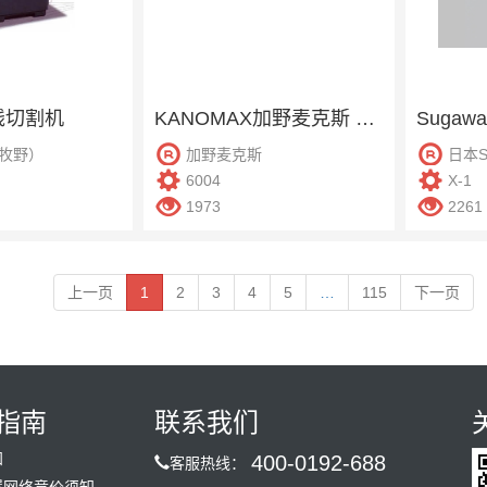
线切割机
KANOMAX加野麦克斯 6004 风速计
（牧野）
加野麦克斯
日本Su
6004
X-1
1973
2261
上一页
1
2
3
4
5
…
115
下一页
指南
联系我们
知
400-0192-688
客服热线：