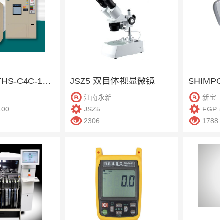
KSON庆声 THS-C4C-100 恒温恒湿柜
JSZ5 双目体视显微镜
江南永新
新宝
100
JSZ5
FGP-
2306
1788